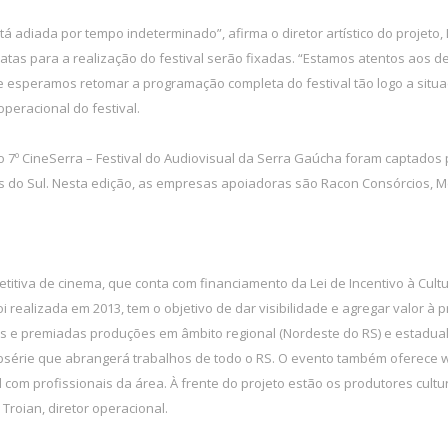
á adiada por tempo indeterminado”, afirma o diretor artístico do projeto,
tas para a realização do festival serão fixadas. “Estamos atentos aos
 esperamos retomar a programação completa do festival tão logo a situa
operacional do festival.
o 7º CineSerra – Festival do Audiovisual da Serra Gaúcha foram captados 
ias do Sul. Nesta edição, as empresas apoiadoras são Racon Consórcios, M
tiva de cinema, que conta com financiamento da Lei de Incentivo à Cultur
foi realizada em 2013, tem o objetivo de dar visibilidade e agregar valor à
 e premiadas produções em âmbito regional (Nordeste do RS) e estadual
ebsérie que abrangerá trabalhos de todo o RS. O evento também oferece 
l com profissionais da área. À frente do projeto estão os produtores cult
o Troian, diretor operacional.