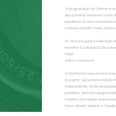
“A programação do Cineserra est
das próximas semanas, novas da
pandemia do novo coronavírus e
confirma Claudio Troian, diretor 
Os recursos para a realização d
Incentivo à Cultura (LIC) de Cax
Hotel.
Sobre o CineSerra
O CineSerra é uma mostra competi
O projeto, cuja primeira edição 
independente. Serão destacadas
paralelos, além da categoria w
relativos à produção audiovisua
Daros, diretor artístico, e Claudi