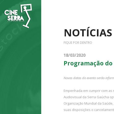
NOTÍCIAS
FIQUE POR DENTRO
18/03/2020
Programação do 
Novas datas do evento serão info
Empenhada em cumprir com as med
Audiovisual da Serra Gaúcha opt
Organização Mundial da Saúde, d
suas disposições o cancelament