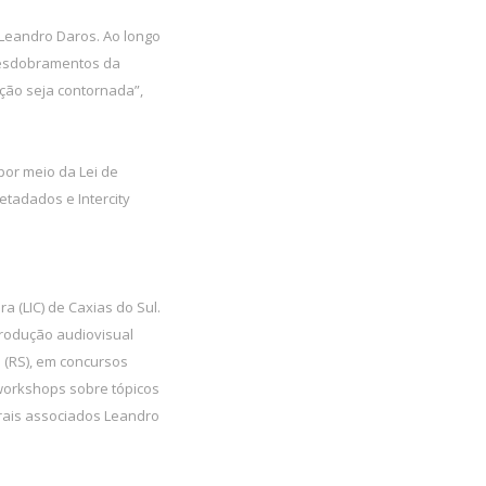
 Leandro Daros. Ao longo
 desdobramentos da
ção seja contornada”,
por meio da Lei de
etadados e Intercity
a (LIC) de Caxias do Sul.
 produção audiovisual
 (RS), em concursos
workshops sobre tópicos
urais associados Leandro