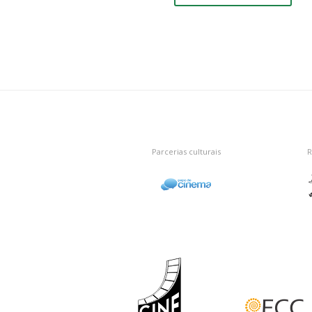
Parcerias culturais
R