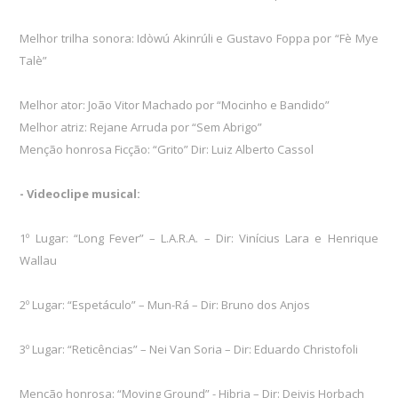
Melhor trilha sonora: Idòwú Akinrúli e Gustavo Foppa por “Fè Mye
Talè”
Melhor ator: João Vitor Machado por “Mocinho e Bandido”
Melhor atriz: Rejane Arruda por “Sem Abrigo”
Menção honrosa Ficção: “Grito” Dir: Luiz Alberto Cassol
- Videoclipe musical:
1º Lugar: “Long Fever” – L.A.R.A. – Dir: Vinícius Lara e Henrique
Wallau
2º Lugar: “Espetáculo” – Mun-Rá – Dir: Bruno dos Anjos
3º Lugar: “Reticências” – Nei Van Soria – Dir: Eduardo Christofoli
Menção honrosa: “Moving Ground” - Hibria – Dir: Deivis Horbach