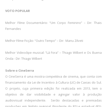
VOTO POPULAR
Melhor Filme Documentário: “Um Corpo Feminino” – Dir: Thais
Fernandes
Melhor Filme Ficção: “Outro Tempo” – Dir: Manu Zilveti
Melhor Videoclipe musical: “Lá Fora” – Thiago Wilbert e Os Buena
Onda - Dir: Thiago Wilbert
Sobre o CineSerra
O CineSerra é uma mostra competitiva de cinema, que conta com
financiamento da Lei de Incentivo à Cultura (LIC) de Caxias do Sul.
O projeto, cuja primeira edição foi realizada em 2013, tem o
objetivo de dar visibilidade e agregar valor à produção
audiovisual independente. Serão destacadas e premiadas
produções em âmbito regional (Nordeste do RS) e estadual (RS),