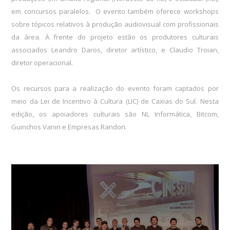
em concursos paralelos. O evento também oferece workshops
sobre tópicos relativos à produção audiovisual com profissionais
da área. À frente do projeto estão os produtores culturais
associados Leandro Daros, diretor artístico, e Claudio Troian,
diretor operacional.
Os recursos para a realização do evento foram captados por
meio da Lei de Incentivo à Cultura (LIC) de Caxias do Sul. Nesta
edição, os apoiadores culturais são NL Informática, Bitcom,
Guinchos Vanin e Empresas Randon.